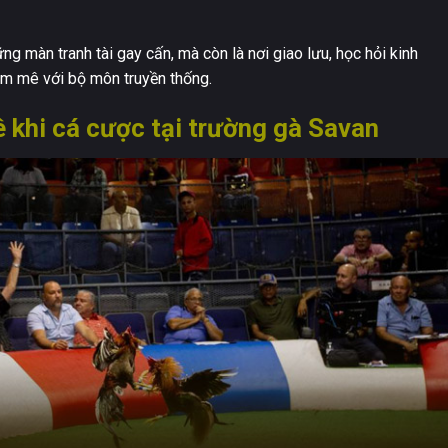
ng màn tranh tài gay cấn, mà còn là nơi giao lưu, học hỏi kinh
m mê với bộ môn truyền thống.
 khi cá cược tại trường gà Savan