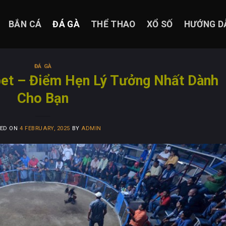
BẮN CÁ
ĐÁ GÀ
THỂ THAO
XỔ SỐ
HƯỚNG D
ĐÁ GÀ
et – Điểm Hẹn Lý Tưởng Nhất Dành
Cho Bạn
TED ON
4 FEBRUARY, 2025
BY
ADMIN