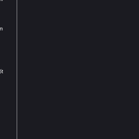
ám
ốt