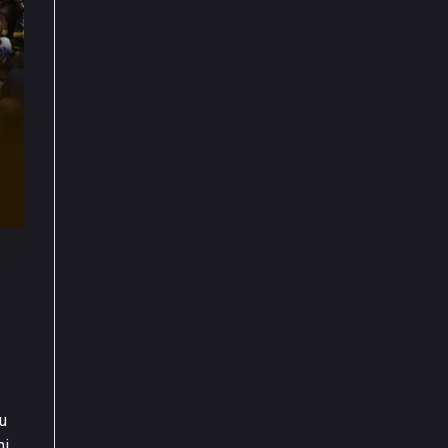
ều
hi