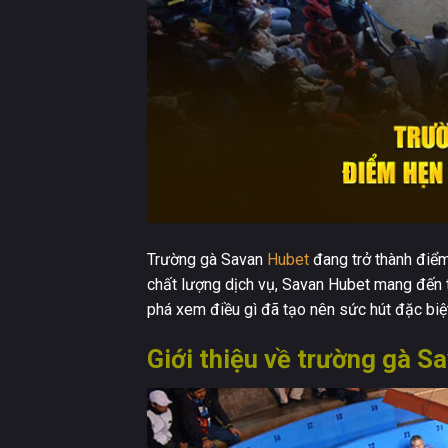
Trường gà Savan
Hubet
đang trở thành điể
chất lượng dịch vụ, Savan Hubet mang đến tr
phá xem điều gì đã tạo nên sức hút đặc biệt
Giới thiệu về trường gà S