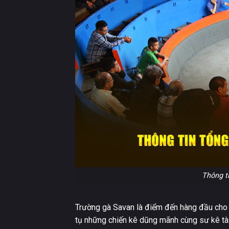
Thông t
Trường gà Savan là điểm đến hàng đầu cho
tụ những chiến kê dũng mãnh cùng sư kê tài 