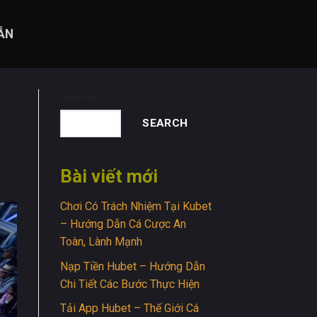
ẪN
Search
SEARCH
Bài viết mới
Chơi Có Trách Nhiệm Tại Kubet
– Hướng Dẫn Cá Cược An
Toàn, Lành Mạnh
Nạp Tiền Hubet – Hướng Dẫn
Chi Tiết Các Bước Thực Hiện
Tải App Hubet – Thế Giới Cá