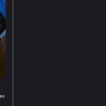
quy
h