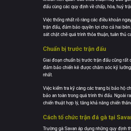
đấu cùng các quy định về chấp, hòa, huỷ tr
Việc thống nhất rõ ràng các điều khoản nga
trận đấu, đảm bảo quyền lợi cho cả hai bên
sát chặt chẽ quá trình thỏa thuận, tuân thủ 
Chuẩn bị trước trận đấu
Giai đoạn chuẩn bị trước trận đấu cũng rất 
đảm bảo chiến kê được chăm sóc kỹ lưỡng 
nhất.
Việc kiểm tra kỹ càng các trang bị bảo hộ 
bảo an toàn trong quá trình thi đấu. Ngoài r
chiến thuật hợp lý, tăng khả năng chiến thắ
Cách tổ chức trận đá gà tại Sava
Trường gà Savan áp dụng những quy định th