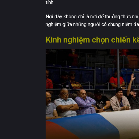
tính.
Nơi đây không chỉ là nơi để thưởng thức nhữ
nghiệm giữa những người có chung niềm đa
Kinh nghiệm chọn chiến kê