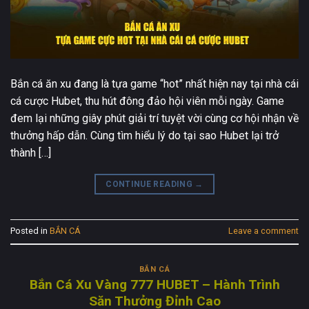
Bắn cá ăn xu đang là tựa game “hot” nhất hiện nay tại nhà cái
cá cược Hubet, thu hút đông đảo hội viên mỗi ngày. Game
đem lại những giây phút giải trí tuyệt vời cùng cơ hội nhận về
thưởng hấp dẫn. Cùng tìm hiểu lý do tại sao Hubet lại trở
thành […]
CONTINUE READING
→
Posted in
BẮN CÁ
Leave a comment
BẮN CÁ
Bắn Cá Xu Vàng 777 HUBET – Hành Trình
Săn Thưởng Đỉnh Cao