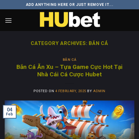
Skip
ADD ANYTHING HERE OR JUST REMOVE IT...
to
content
CATEGORY ARCHIVES:
BẮN CÁ
BẮN CÁ
Bắn Cá Ăn Xu – Tựa Game Cực Hot Tại
Nhà Cái Cá Cược Hubet
POSTED ON
4 FEBRUARY, 2025
BY
ADMIN
04
Feb