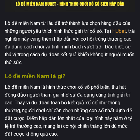
Lô đề miền Nam từ lâu đã trở thành lựa chọn hàng đầu của
những người yêu thích hình thức giải trí xổ số. Tại
HUbet
, trải
nghiệm này càng thêm hấp dẫn với cơ hội trúng thưởng cao,
đa dạng cách chơi và tính minh bạch vượt trội. Đặc biệt, sự
thú vị trong cách dự đoán kết quả khiến không ít người muốn
thử sức.
Lô đề miền Nam là gì?
Lô đề miền Nam là hình thức chơi xổ số phổ biến, thu hút
đông đảo người tham gia nhờ sự đa dạng cùng tính giải trí
cao. Thay vì dự đoán toàn bộ kết quả xổ số như thông
thường, người chơi chỉ cần chọn những con số nhất định để
đặt cược. Điểm hấp dẫn lớn nhất của loại hình này nằm ở tỷ
lệ trả thưởng cao, mang lại cơ hội chiến thắng lớn dù mức
đặt cược không quá cao.