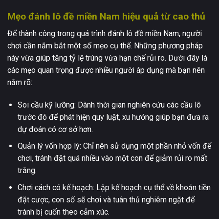
Mẹo đánh lô đề miền Nam hiệu quả từ cao thủ
Để thành công trong quá trình đánh lô đề miền Nam, người
chơi cần nắm bắt một số mẹo cụ thể. Những phương pháp
này vừa giúp tăng tỷ lệ trúng vừa hạn chế rủi ro. Dưới đây là
các mẹo quan trọng được nhiều người áp dụng mà bạn nên
nắm rõ:
Soi cầu kỹ lưỡng: Dành thời gian nghiên cứu các cầu lô
trước đó để phát hiện quy luật, xu hướng giúp bạn đưa ra
dự đoán có cơ sở hơn.
Quản lý vốn hợp lý: Chỉ nên sử dụng một phần nhỏ vốn để
chơi, tránh đặt quá nhiều vào một con để giảm rủi ro mất
trắng.
Chơi cách có kế hoạch: Lập kế hoạch cụ thể về khoản tiền
đặt cược, con số sẽ chơi và tuân thủ nghiêm ngặt để
tránh bị cuốn theo cảm xúc.