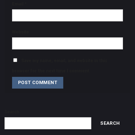
Email
*
Website
Save my name, email, and website in this
browser for the next time I comment.
Search
SEARCH