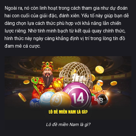
Ngoài ra, nó còn linh hoạt trong cách tham gia như dự đoán
hai con cuối của giải đặc, đánh xiên. Yếu tố này giúp bạn dễ
dàng chọn lựa cách thức phù hợp với khả năng lẫn chiến
lược riêng. Nhờ tính minh bạch từ kết quả quay chính thức,
hình thức này ngày càng khẳng định vị trí trong lòng tín đồ
đam mê cá cược.
Lô đề miền Nam là gì?