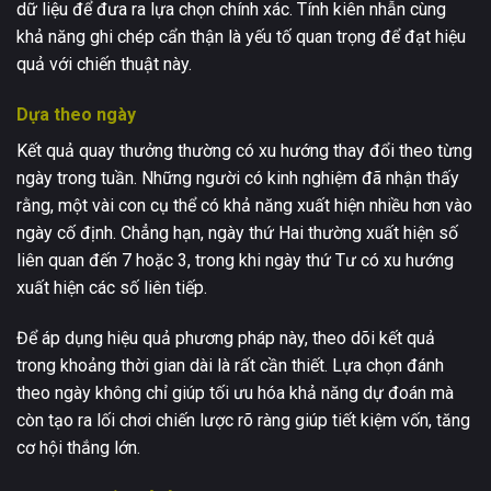
dữ liệu để đưa ra lựa chọn chính xác. Tính kiên nhẫn cùng
khả năng ghi chép cẩn thận là yếu tố quan trọng để đạt hiệu
quả với chiến thuật này.
Dựa theo ngày
Kết quả quay thưởng thường có xu hướng thay đổi theo từng
ngày trong tuần. Những người có kinh nghiệm đã nhận thấy
rằng, một vài con cụ thể có khả năng xuất hiện nhiều hơn vào
ngày cố định. Chẳng hạn, ngày thứ Hai thường xuất hiện số
liên quan đến 7 hoặc 3, trong khi ngày thứ Tư có xu hướng
xuất hiện các số liên tiếp.
Để áp dụng hiệu quả phương pháp này, theo dõi kết quả
trong khoảng thời gian dài là rất cần thiết. Lựa chọn đánh
theo ngày không chỉ giúp tối ưu hóa khả năng dự đoán mà
còn tạo ra lối chơi chiến lược rõ ràng giúp tiết kiệm vốn, tăng
cơ hội thắng lớn.