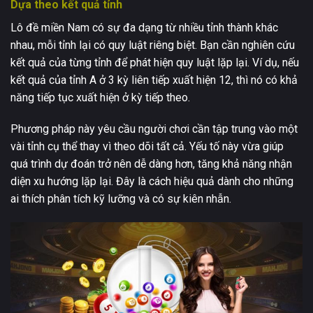
Dựa theo kết quả tỉnh
Lô đề miền Nam có sự đa dạng từ nhiều tỉnh thành khác
nhau, mỗi tỉnh lại có quy luật riêng biệt. Bạn cần nghiên cứu
kết quả của từng tỉnh để phát hiện quy luật lặp lại. Ví dụ, nếu
kết quả của tỉnh A ở 3 kỳ liên tiếp xuất hiện 12, thì nó có khả
năng tiếp tục xuất hiện ở kỳ tiếp theo.
Phương pháp này yêu cầu người chơi cần tập trung vào một
vài tỉnh cụ thể thay vì theo dõi tất cả. Yếu tố này vừa giúp
quá trình dự đoán trở nên dễ dàng hơn, tăng khả năng nhận
diện xu hướng lặp lại. Đây là cách hiệu quả dành cho những
ai thích phân tích kỹ lưỡng và có sự kiên nhẫn.