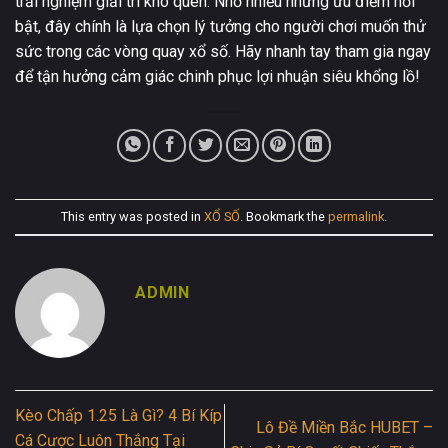
trải nghiệm giải trí khó quên. Nhờ nhiều những ưu điểm nổi
bật, đây chính là lựa chọn lý tưởng cho người chơi muốn thử
sức trong các vòng quay xổ số. Hãy nhanh tay tham gia ngay
để tận hưởng cảm giác chinh phục lợi nhuận siêu khổng lồ!
This entry was posted in
XỔ SỐ
. Bookmark the
permalink
.
ADMIN
Kèo Chấp 1.25 Là Gì? 4 Bí Kíp
Lô Đề Miền Bắc HUBET –
Cá Cược Luôn Thắng Tại