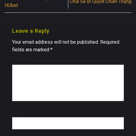
Chia Sẻ Bí Quyết Chiến Thắng
HUbet
Leave a Reply
Your email address will not be published.
Required
fields are marked
*
Comment
*
Name
*