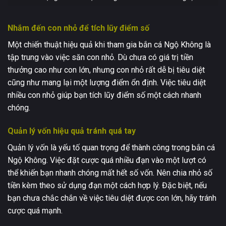
Nhắm đến con nhỏ để tích lũy điểm số
Một chiến thuật hiệu quả khi tham gia bắn cá Ngộ Không là
tập trung vào việc săn con nhỏ. Dù chưa có giá trị tiền
thưởng cao như con lớn, nhưng con nhỏ rất dễ bị tiêu diệt
cũng như mang lại một lượng điểm ổn định. Việc tiêu diệt
nhiều con nhỏ giúp bạn tích lũy điểm số một cách nhanh
chóng.
Quản lý vốn hiệu quả tránh quá tay
Quản lý vốn là yếu tố quan trọng để thành công trong bắn cá
Ngộ Không. Việc đặt cược quá nhiều đạn vào một lượt có
thể khiến bạn nhanh chóng mất hết số vốn. Nên chia nhỏ số
tiền kèm theo sử dụng đạn một cách hợp lý. Đặc biệt, nếu
bạn chưa chắc chắn về việc tiêu diệt được con lớn, hãy tránh
cược quá mạnh.