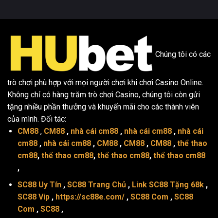
Chúng tôi có các
trò chơi phù hợp với mọi người chơi khi chơi Casino Online.
Không chỉ có hàng trăm trò chơi Casino, chúng tôi còn gửi
tặng nhiều phần thưởng và khuyến mãi cho các thành viên
của mình. Đối tác:
CM88
,
CM88
,
nhà cái cm88
,
nhà cái cm88
,
nhà cái
cm88
,
nhà cái cm88
,
CM88
,
CM88
,
CM88
,
thể thao
cm88
,
thể thao cm88
,
thể thao cm88
,
thể thao cm88
,
SC88 Uy Tín
,
SC88 Trang Chủ
,
Link SC88 Tặng 68k
,
SC88 Vip
,
https://sc88e.com/
,
SC88 Com
,
SC88
Com
,
SC88
,