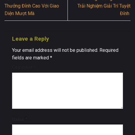
Thưởng Đỉnh Cao Với Giao
Trải Nghiệm Giải Trí Tuyệt
Diện Mượt Mà
Đỉnh
Leave a Reply
Your email address will not be published.
Required
fields are marked
*
Comment
*
Name
*