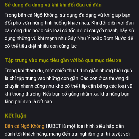
Sử dụng đa dạng vũ khí khi đối đầu cả đàn
Trong bắn cá Ngộ Không, sử dụng đa dạng vũ khí giúp bạn
đối phó với những tình huống khác nhau. Khi đối diện với đàn
cá đông đúc hoặc các loài có tốc độ di chuyển nhanh, hãy sử
dụng những vũ khí mạnh như Gậy Như Ý hoặc Bơm Nước để
có thể tiêu diệt nhiều con cùng lúc.
Tập trung vào mục tiêu gần với bỏ qua mục tiêu xa
Trong khi tham dự, một chiến thuật đơn giản nhưng hiệu quả
là chỉ tập trung vào những con gần. Các con ở xa thường di
chuyển nhanh cũng như khó có thể tiếp cận bằng các loại vũ
khí thông thường. Nếu bạn cố gắng nhắm xa, khả năng bạn
lãng phí đạn là rất cao.
Kết luận
Bắn cá Ngộ Không
HUBET là một loại hình siêu hấp dẫn
dành tới khách hàng, mang đến trải nghiệm giải trí tuyệt vời