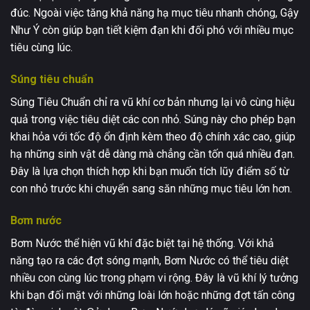
đúc. Ngoài việc tăng khả năng hạ mục tiêu nhanh chóng, Gậy
Như Ý còn giúp bạn tiết kiệm đạn khi đối phó với nhiều mục
tiêu cùng lúc.
Súng tiêu chuẩn
Súng Tiêu Chuẩn chỉ ra vũ khí cơ bản nhưng lại vô cùng hiệu
quả trong việc tiêu diệt các con nhỏ. Súng này cho phép bạn
khai hỏa với tốc độ ổn định kèm theo độ chính xác cao, giúp
hạ những sinh vật dễ dàng mà chẳng cần tốn quá nhiều đạn.
Đây là lựa chọn thích hợp khi bạn muốn tích lũy điểm số từ
con nhỏ trước khi chuyển sang săn những mục tiêu lớn hơn.
Bơm nước
Bơm Nước thể hiện vũ khí đặc biệt tại hệ thống. Với khả
năng tạo ra các đợt sóng mạnh, Bơm Nước có thể tiêu diệt
nhiều con cùng lúc trong phạm vi rộng. Đây là vũ khí lý tưởng
khi bạn đối mặt với những loài lớn hoặc những đợt tấn công